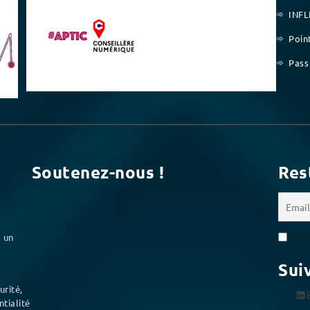
➾
INFL
➾
Poin
➾
Pass
Soutenez-nous !
Res
 un
En 
Sui
urité,
Suivez-nous sur Linkedin
Suivez-nous 
tialité