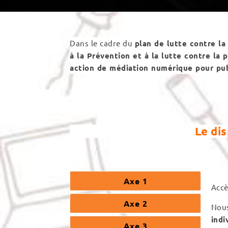
Dans le cadre du
plan de lutte contre l
à la Prévention et à la lutte contre la 
action de médiation numérique pour publ
Le di
Axe 1
Accè
Axe 2
Nous
indi
Axe 3