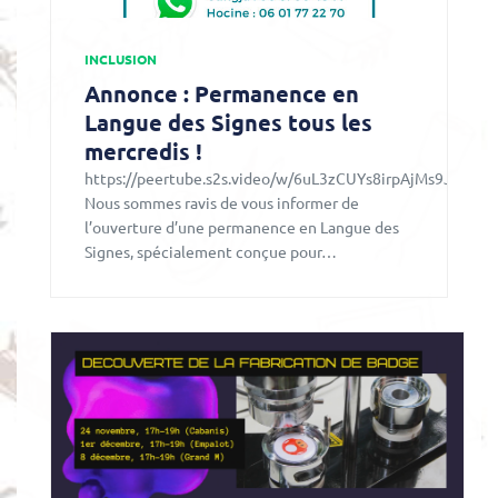
INCLUSION
Annonce : Permanence en
Langue des Signes tous les
mercredis !
https://peertube.s2s.video/w/6uL3zCUYs8irpAjMs9J9mG
Nous sommes ravis de vous informer de
l’ouverture d’une permanence en Langue des
Signes, spécialement conçue pour…