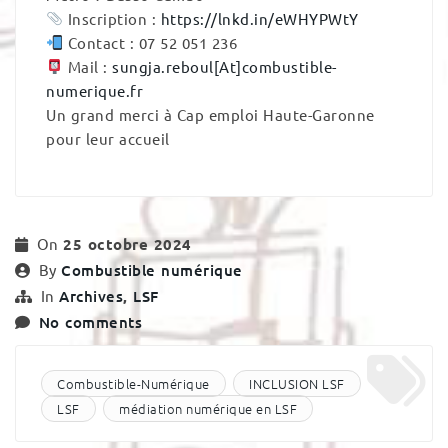
Inscription :
https://lnkd.in/eWHYPWtY
Contact : 07 52 051 236
Mail :
sungja.reboul[At]combustible-
numerique.fr
Un grand merci à Cap emploi Haute-Garonne
pour leur accueil
On
25 octobre 2024
By
Combustible numérique
In
Archives
,
LSF
No comments
Combustible-Numérique
INCLUSION LSF
LSF
médiation numérique en LSF