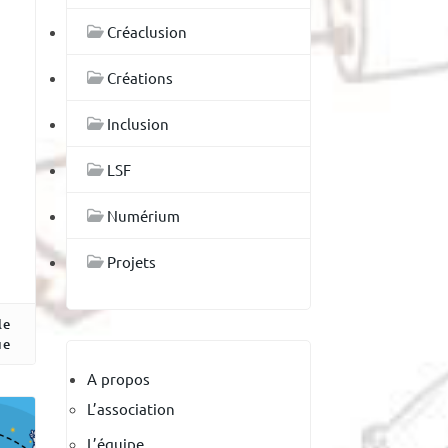
Créaclusion
Créations
Inclusion
LSF
Numérium
Projets
le
ue
A propos
L’association
L’équipe