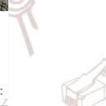
a
…
le
ue