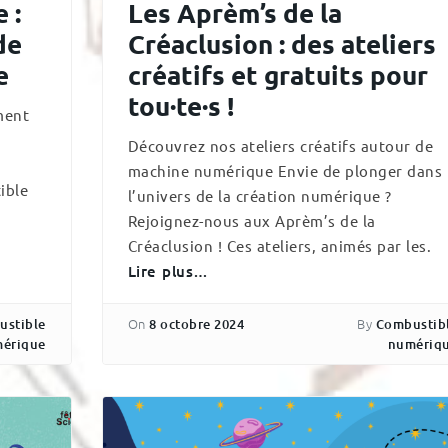
 :
Les Aprèm’s de la
de
Créaclusion : des ateliers
e
créatifs et gratuits pour
tou·te·s !
ment
Découvrez nos ateliers créatifs autour de
machine numérique Envie de plonger dans
ible
l’univers de la création numérique ?
Rejoignez-nous aux Aprèm’s de la
Créaclusion ! Ces ateliers, animés par les.
Lire plus…
On
By
ustible
8 octobre 2024
Combustib
érique
numériq