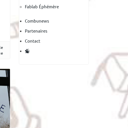
Fablab Éphémère
s
Combunews
Partenaires
Contact
le
ue