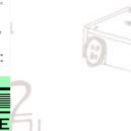
et
t
le
ue