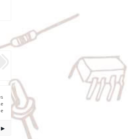
es
le
ue
 ▶