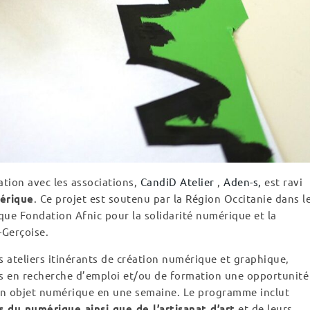
ation avec les associations,
CandiD Atelier
,
Aden-s,
est ravi
érique
. Ce projet est soutenu par la Région Occitanie dans l
 que Fondation Afnic pour la solidarité numérique et la
erçoise.
 ateliers itinérants de création numérique et graphique,
ns en recherche d’emploi et/ou de formation une opportunité
un objet numérique en une semaine. Le programme inclut
 du numérique ainsi que de l’artisanat d’art
et de leurs