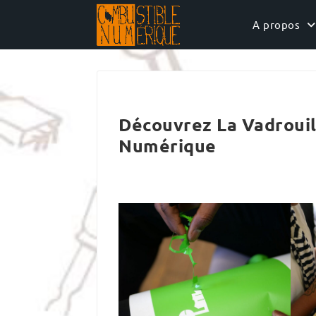
Skip
to
A propos
content
Découvrez La Vadroui
Numérique