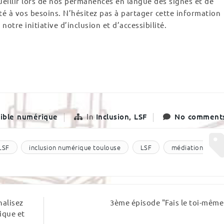
illir lors de nos permanences en langue des signes et de
 à vos besoins. N’hésitez pas à partager cette information
otre initiative d’inclusion et d’accessibilité.
ible numérique
In
Inclusion
,
LSF
No comment
LSF
inclusion numérique toulouse
LSF
médiation
nalisez
3ème épisode "Fais le toi-même
ique et