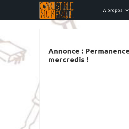
Skip
to
A propos
content
Annonce : Permanence 
mercredis !