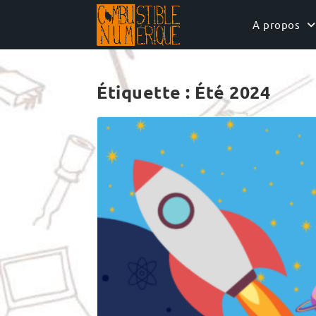
Skip
to
A propos
content
Étiquette :
Été 2024