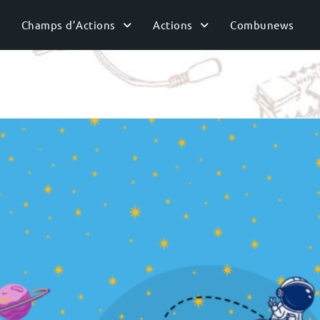
Champs d’Actions
Actions
Combunews