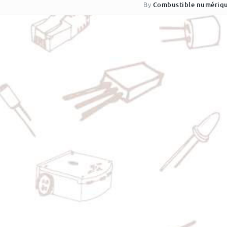
By
Combustible numériq