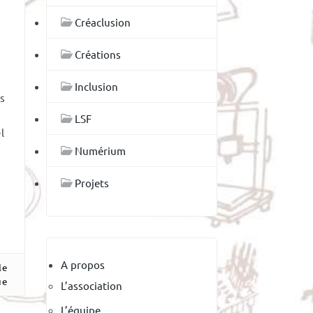
Créaclusion
Créations
Inclusion
s
LSF
l
Numérium
Projets
A propos
le
ue
L’association
L’équipe