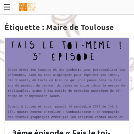
Skip
to
content
Étiquette :
Maire de Toulouse
3ème épisode « Fais le toi-