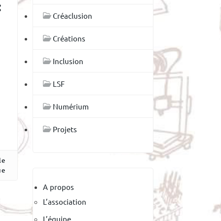
:
Créaclusion
Créations
Inclusion
LSF
Numérium
Projets
le
ue
A propos
L’association
L’équipe