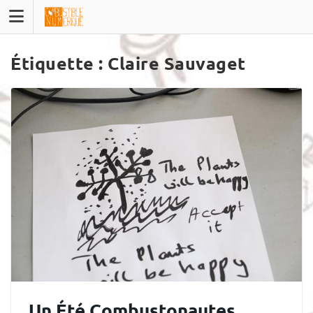
Skip
to
content
Étiquette :
Claire Sauvaget
Un Été Combustonautes